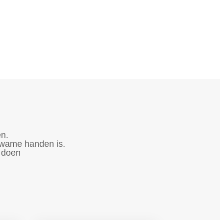
en.
ekwame handen is.
n doen