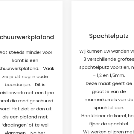
Spachtelputz
chuurwerkplafond
Wij kunnen uw wanden v
Wat steeds minder voor
3 verschillende grofte
komt is een
spachtelputz voorzien, nl
chuurwerkplafond. Vaak
– 1,2 en 1,5mm.
zie je dit nog in oude
Deze maat geeft de
boerderijen. Dit is
grootte van de
leisterwerk met een fijne
marmerkorrels van de
orrel die rond geschuurd
spachtel aan.
word. Het ziet er dan uit
Hoe kleiner de korrel, h
als een plafond met
fijner de spachtel.
‘draaiingen’ of te wel
Wij werken al jaren me
vlammen. Na het