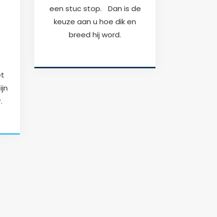
een stuc stop. Dan is de
keuze aan u hoe dik en
breed hij word.
et
jn
.